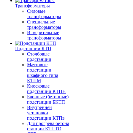
Трансформаторы
Силовые
трансформаторы
Специальные
трансформаторы
Измерительные
трансформаторы
Подстанции КТП
Столбовые
подстанции
Мачтовые
подстанции
шкафного типа
КТПМ
Киосковые
подстанции КТПН
Блочные (бетонные)
подстанции БКТП
Внутренней
установки
подстанции КТПв
Для прогрева бетона
станции КТПТО,