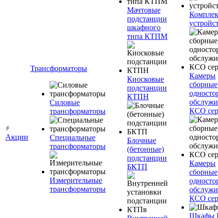
Мачтовые
Компле
подстанции
устройс
шкафного
типа КТПМ
Трансформаторы
Камеры
Киосковые
сборные
подстанции
односто
КТПН
обслужи
Силовые
КСО сер
трансформаторы
Акции
Специальные
Блочные
трансформаторы
(бетонные)
подстанции
Камеры
БКТП
сборные
Измерительные
односто
трансформаторы
обслужи
КСО сер
Шкафы