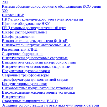
200
Камеры сборные одностороннего обслуживания КСО серии
300
Шкафы ШВВ
ПКУ-пункт коммерческого учета электроэнергии
Щитовое оборудование НКУ
ГРЩ главный распределительный щит
Шкафы распределительные
Шкафы управления
Выключатели и разъединители 6(10) кВ
Выключатели нагрузки автогазовые ВНА
Разъединители РЛНД
Сварочное оборудование
Выпрямители однопостовые сварочные
Выпрямитель сварочный инверторного типа
Выпрямители многопостовые сварочные
Полуавтомат дуговой сварки
Сварочные трансформаторы
Трансформаторы для контактной сварки
Конденсаторные установки
Низковольтные конденсаторные установки
Высоковольтные конденсаторные установки
Выпрямители
Стартерные выпрямители (ВАСТ)
Зарядные устройства для тяговых аккумуляторных батарей