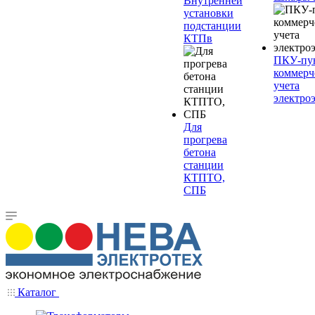
Внутренней
установки
подстанции
КТПв
ПКУ-пу
коммерч
учета
электро
Для
прогрева
бетона
станции
КТПТО,
СПБ
Каталог