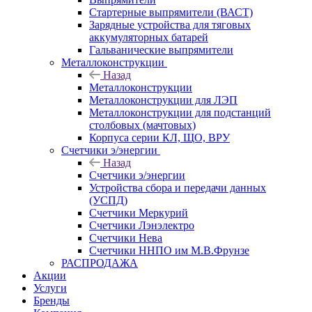
Стартерные выпрямители (ВАСТ)
Зарядные устройства для тяговых
аккумуляторных батарей
Гальванические выпрямители
Металлоконструкции
Назад
Металлоконструкции
Металлоконструкции для ЛЭП
Металлоконструкции для подстанций
столбовых (мачтовых)
Корпуса серии КЛ, ЩО, ВРУ
Счетчики э/энергии
Назад
Счетчики э/энергии
Устройства сбора и передачи данных
(УСПД)
Счетчики Меркурий
Счетчики Лэнэлектро
Счетчики Нева
Счетчики ННПО им М.В.Фрунзе
РАСПРОДАЖА
Акции
Услуги
Бренды