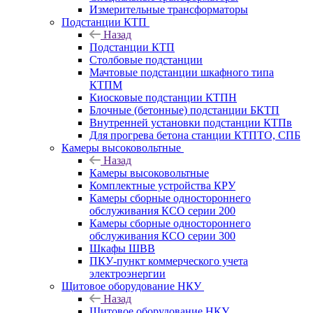
Измерительные трансформаторы
Подстанции КТП
Назад
Подстанции КТП
Столбовые подстанции
Мачтовые подстанции шкафного типа
КТПМ
Киосковые подстанции КТПН
Блочные (бетонные) подстанции БКТП
Внутренней установки подстанции КТПв
Для прогрева бетона станции КТПТО, СПБ
Камеры высоковольтные
Назад
Камеры высоковольтные
Комплектные устройства КРУ
Камеры сборные одностороннего
обслуживания КСО серии 200
Камеры сборные одностороннего
обслуживания КСО серии 300
Шкафы ШВВ
ПКУ-пункт коммерческого учета
электроэнергии
Щитовое оборудование НКУ
Назад
Щитовое оборудование НКУ