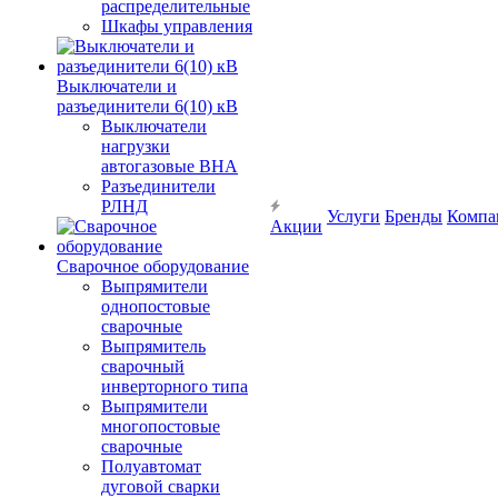
распределительные
Шкафы управления
Выключатели и
разъединители 6(10) кВ
Выключатели
нагрузки
автогазовые ВНА
Разъединители
РЛНД
Услуги
Бренды
Компа
Акции
Сварочное оборудование
Выпрямители
однопостовые
сварочные
Выпрямитель
сварочный
инверторного типа
Выпрямители
многопостовые
сварочные
Полуавтомат
дуговой сварки