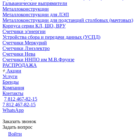
Гальванические выпрямители
Металлоконструкции
Металлоконструкции для ЛЭП
Металлоконструкции для подстанций столбовых (мачтовых)
Корпуса серии КЛ, ЩО, ВРУ
Счетчики э/энергии
Устройства сбора и передачи данных (УСПД)
Счетчики Меркурий
Счетчики Лэнэлектро
Счетчики Нева
Счетчики ННПО им М.В.Фрунзе
РАСПРОДАЖА
Акции
Услуги
Бренды
Компания
Контакты
7 812 467-82-15
7 812 467-82-15
WhatsApp
Заказать звонок
Задать вопрос
Войти