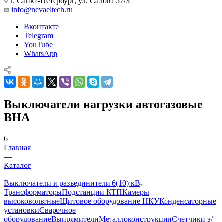
г. Санкт-Петербург, ул. Салова 57/3
info@nevaeltech.ru
Вконтакте
Telegram
YouTube
WhatsApp
Выключатели нагрузки автогазовые
ВНА
6
Главная
—
Каталог
—
Выключатели и разъединители 6(10) кВ
Трансформаторы
Подстанции КТП
Камеры
высоковольтные
Щитовое оборудование НКУ
Конденсаторные
установки
Сварочное
оборудование
Выпрямители
Металлоконструкции
Счетчики э/