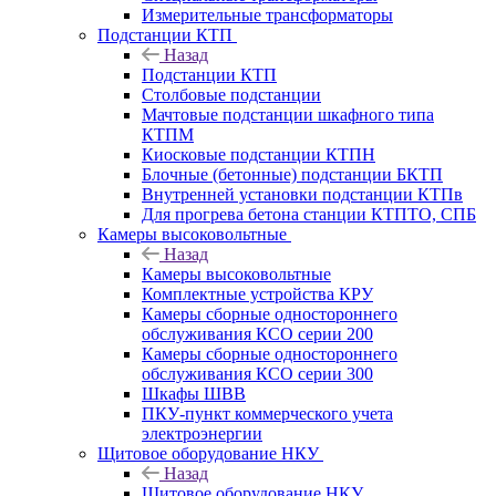
Измерительные трансформаторы
Подстанции КТП
Назад
Подстанции КТП
Столбовые подстанции
Мачтовые подстанции шкафного типа
КТПМ
Киосковые подстанции КТПН
Блочные (бетонные) подстанции БКТП
Внутренней установки подстанции КТПв
Для прогрева бетона станции КТПТО, СПБ
Камеры высоковольтные
Назад
Камеры высоковольтные
Комплектные устройства КРУ
Камеры сборные одностороннего
обслуживания КСО серии 200
Камеры сборные одностороннего
обслуживания КСО серии 300
Шкафы ШВВ
ПКУ-пункт коммерческого учета
электроэнергии
Щитовое оборудование НКУ
Назад
Щитовое оборудование НКУ