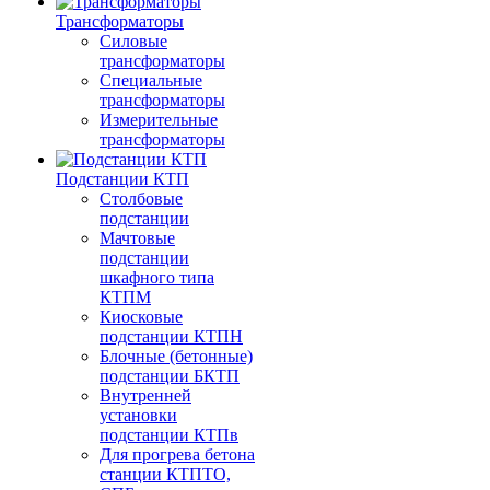
Трансформаторы
Силовые
трансформаторы
Специальные
трансформаторы
Измерительные
трансформаторы
Подстанции КТП
Столбовые
подстанции
Мачтовые
подстанции
шкафного типа
КТПМ
Киосковые
подстанции КТПН
Блочные (бетонные)
подстанции БКТП
Внутренней
установки
подстанции КТПв
Для прогрева бетона
станции КТПТО,