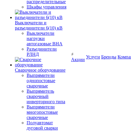
распределительные
Шкафы управления
Выключатели и
разъединители 6(10) кВ
Выключатели
нагрузки
автогазовые ВНА
Разъединители
РЛНД
Услуги
Бренды
Компа
Акции
Сварочное оборудование
Выпрямители
однопостовые
сварочные
Выпрямитель
сварочный
инверторного типа
Выпрямители
многопостовые
сварочные
Полуавтомат
дуговой сварки