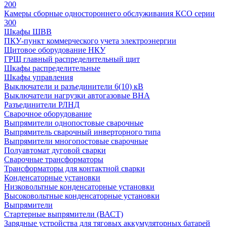
200
Камеры сборные одностороннего обслуживания КСО серии
300
Шкафы ШВВ
ПКУ-пункт коммерческого учета электроэнергии
Щитовое оборудование НКУ
ГРЩ главный распределительный щит
Шкафы распределительные
Шкафы управления
Выключатели и разъединители 6(10) кВ
Выключатели нагрузки автогазовые ВНА
Разъединители РЛНД
Сварочное оборудование
Выпрямители однопостовые сварочные
Выпрямитель сварочный инверторного типа
Выпрямители многопостовые сварочные
Полуавтомат дуговой сварки
Сварочные трансформаторы
Трансформаторы для контактной сварки
Конденсаторные установки
Низковольтные конденсаторные установки
Высоковольтные конденсаторные установки
Выпрямители
Стартерные выпрямители (ВАСТ)
Зарядные устройства для тяговых аккумуляторных батарей