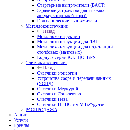
Стартерные выпрямители (ВАСТ)
Зарядные устройства для тяговых
аккумуляторных батарей
Гальванические выпрямители
Металлоконструкции
Назад
Металлоконструкции
Металлоконструкции для ЛЭП
Металлоконструкции для подстанций
столбовых (мачтовых)
Корпуса серии КЛ, ЩО, ВРУ
Счетчики э/энергии
Назад
Счетчики э/энергии
Устройства сбора и передачи данных
(УСПД)
Счетчики Меркурий
Счетчики Лэнэлектро
Счетчики Нева
Счетчики ННПО им М.В.Фрунзе
РАСПРОДАЖА
Акции
Услуги
Бренды