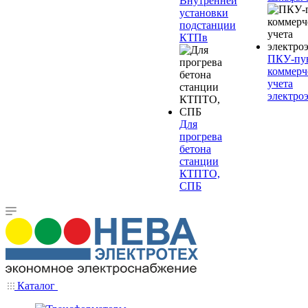
Внутренней
установки
подстанции
КТПв
ПКУ-пу
коммерч
учета
электро
Для
прогрева
бетона
станции
КТПТО,
СПБ
Каталог