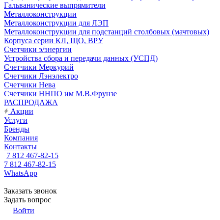
Гальванические выпрямители
Металлоконструкции
Металлоконструкции для ЛЭП
Металлоконструкции для подстанций столбовых (мачтовых)
Корпуса серии КЛ, ЩО, ВРУ
Счетчики э/энергии
Устройства сбора и передачи данных (УСПД)
Счетчики Меркурий
Счетчики Лэнэлектро
Счетчики Нева
Счетчики ННПО им М.В.Фрунзе
РАСПРОДАЖА
Акции
Услуги
Бренды
Компания
Контакты
7 812 467-82-15
7 812 467-82-15
WhatsApp
Заказать звонок
Задать вопрос
Войти