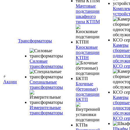
Мачтовые
Компле
подстанции
устройс
шкафного
типа КТПМ
Трансформаторы
Камеры
Киосковые
сборные
подстанции
односто
КТПН
обслужи
Силовые
КСО сер
трансформаторы
Акции
Специальные
Блочные
трансформаторы
(бетонные)
подстанции
Камеры
БКТП
сборные
Измерительные
односто
трансформаторы
обслужи
КСО сер
Шкафы