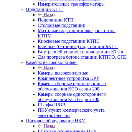
Измерительные трансформаторы
Подстанции КТП
Назад
Подстанции КТП
Столбовые подстанции
Мачтовые подстанции шкафного типа
КТПМ
Киосковые подстанции КТПН
Блочные (бетонные) подстанции БКТП
Внутренней установки подстанции КТПв
Для прогрева бетона станции КТПТО, СПБ
Камеры высоковольтные
Назад
Камеры высоковольтные
Комплектные устройства КРУ
Камеры сборные одностороннего
обслуживания КСО серии 200
Камеры сборные одностороннего
обслуживания КСО серии 300
Шкафы ШВВ
ПКУ-пункт коммерческого учета
электроэнергии
Щитовое оборудование НКУ
Назад
Щитовое оборудование НКУ