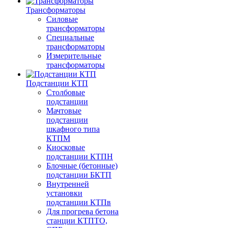
Трансформаторы
Силовые
трансформаторы
Специальные
трансформаторы
Измерительные
трансформаторы
Подстанции КТП
Столбовые
подстанции
Мачтовые
подстанции
шкафного типа
КТПМ
Киосковые
подстанции КТПН
Блочные (бетонные)
подстанции БКТП
Внутренней
установки
подстанции КТПв
Для прогрева бетона
станции КТПТО,