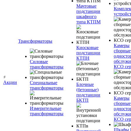
Мачтовые
Компле
подстанции
устройс
шкафного
типа КТПМ
Трансформаторы
Камеры
Киосковые
сборные
подстанции
односто
КТПН
обслужи
Силовые
КСО сер
трансформаторы
Акции
Специальные
Блочные
трансформаторы
(бетонные)
подстанции
Камеры
БКТП
сборные
Измерительные
односто
трансформаторы
обслужи
КСО сер
Шкафы