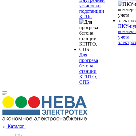
Внутренней
установки
подстанции
КТПв
ПКУ-пу
коммерч
учета
электро
Для
прогрева
бетона
станции
КТПТО,
СПБ
Каталог