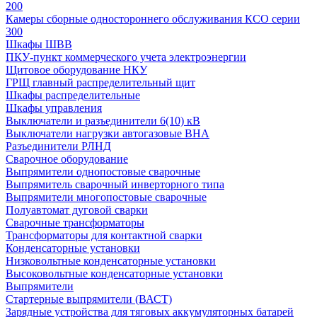
200
Камеры сборные одностороннего обслуживания КСО серии
300
Шкафы ШВВ
ПКУ-пункт коммерческого учета электроэнергии
Щитовое оборудование НКУ
ГРЩ главный распределительный щит
Шкафы распределительные
Шкафы управления
Выключатели и разъединители 6(10) кВ
Выключатели нагрузки автогазовые ВНА
Разъединители РЛНД
Сварочное оборудование
Выпрямители однопостовые сварочные
Выпрямитель сварочный инверторного типа
Выпрямители многопостовые сварочные
Полуавтомат дуговой сварки
Сварочные трансформаторы
Трансформаторы для контактной сварки
Конденсаторные установки
Низковольтные конденсаторные установки
Высоковольтные конденсаторные установки
Выпрямители
Стартерные выпрямители (ВАСТ)
Зарядные устройства для тяговых аккумуляторных батарей