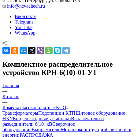
г. Санкт-Петербург, ул. Салова 57/3
info@nevaeltech.ru
Вконтакте
Telegram
YouTube
WhatsApp
Комплектное распределительное
устройство КРН-6(10)-01-У1
Главная
—
Каталог
—
Камеры высоковольтные КСО
Трансформаторы
Подстанции КТП
Щитовое оборудование
НКУ
Конденсаторные установки
Выключатели и
разъединители 6(10) кВ
Сварочное
оборудование
Выпрямители
Металлоконструкции
Счетчики э/
энергии
РАСПРОДАЖА