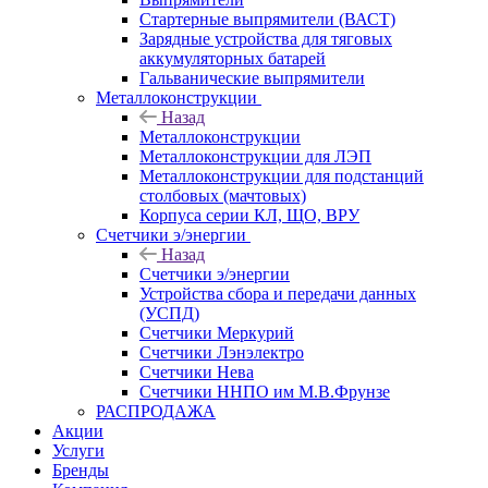
Стартерные выпрямители (ВАСТ)
Зарядные устройства для тяговых
аккумуляторных батарей
Гальванические выпрямители
Металлоконструкции
Назад
Металлоконструкции
Металлоконструкции для ЛЭП
Металлоконструкции для подстанций
столбовых (мачтовых)
Корпуса серии КЛ, ЩО, ВРУ
Счетчики э/энергии
Назад
Счетчики э/энергии
Устройства сбора и передачи данных
(УСПД)
Счетчики Меркурий
Счетчики Лэнэлектро
Счетчики Нева
Счетчики ННПО им М.В.Фрунзе
РАСПРОДАЖА
Акции
Услуги
Бренды