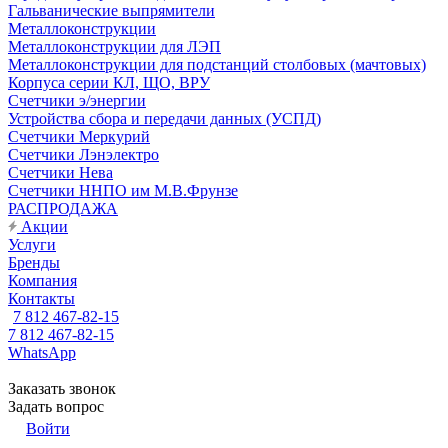
Гальванические выпрямители
Металлоконструкции
Металлоконструкции для ЛЭП
Металлоконструкции для подстанций столбовых (мачтовых)
Корпуса серии КЛ, ЩО, ВРУ
Счетчики э/энергии
Устройства сбора и передачи данных (УСПД)
Счетчики Меркурий
Счетчики Лэнэлектро
Счетчики Нева
Счетчики ННПО им М.В.Фрунзе
РАСПРОДАЖА
Акции
Услуги
Бренды
Компания
Контакты
7 812 467-82-15
7 812 467-82-15
WhatsApp
Заказать звонок
Задать вопрос
Войти