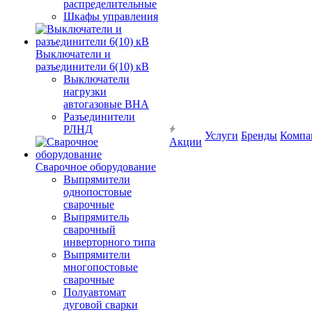
распределительные
Шкафы управления
Выключатели и
разъединители 6(10) кВ
Выключатели
нагрузки
автогазовые ВНА
Разъединители
РЛНД
Услуги
Бренды
Компа
Акции
Сварочное оборудование
Выпрямители
однопостовые
сварочные
Выпрямитель
сварочный
инверторного типа
Выпрямители
многопостовые
сварочные
Полуавтомат
дуговой сварки