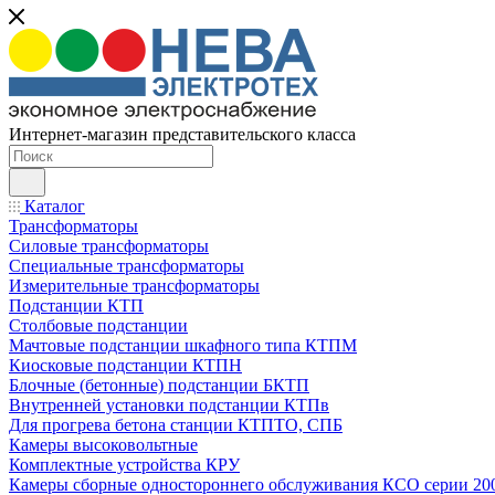
Интернет-магазин представительского класса
Каталог
Трансформаторы
Силовые трансформаторы
Специальные трансформаторы
Измерительные трансформаторы
Подстанции КТП
Столбовые подстанции
Мачтовые подстанции шкафного типа КТПМ
Киосковые подстанции КТПН
Блочные (бетонные) подстанции БКТП
Внутренней установки подстанции КТПв
Для прогрева бетона станции КТПТО, СПБ
Камеры высоковольтные
Комплектные устройства КРУ
Камеры сборные одностороннего обслуживания КСО серии 20