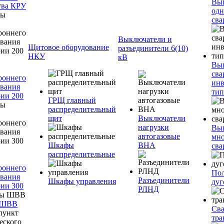
Вы
тва КРУ
одн
сва
Выключатели и
Щитовое оборудование
разъединители 6(10)
НКУ
кВ
Вы
сва
роннего
инв
вания
тип
ии 200
ГРЩ главный
распределительный
щит
Выключатели
нагрузки
Вы
автогазовые
мно
Шкафы
ВНА
сва
распределительные
роннего
Пол
вания
Разъединители
Шкафы управления
дуг
ии 300
РЛНД
 ШВВ
Св
тра