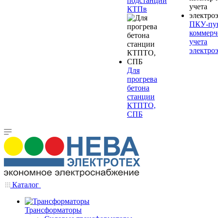
подстанции
КТПв
ПКУ-пу
коммерч
учета
электро
Для
прогрева
бетона
станции
КТПТО,
СПБ
Каталог
Трансформаторы