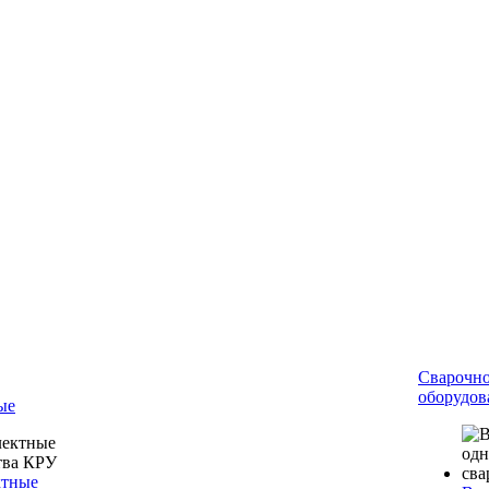
Сварочн
оборудов
ые
ктные