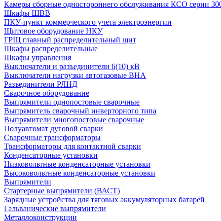
Камеры сборные одностороннего обслуживания КСО серии 30
Шкафы ШВВ
ПКУ-пункт коммерческого учета электроэнергии
Щитовое оборудование НКУ
ГРЩ главный распределительный щит
Шкафы распределительные
Шкафы управления
Выключатели и разъединители 6(10) кВ
Выключатели нагрузки автогазовые ВНА
Разъединители РЛНД
Сварочное оборудование
Выпрямители однопостовые сварочные
Выпрямитель сварочный инверторного типа
Выпрямители многопостовые сварочные
Полуавтомат дуговой сварки
Сварочные трансформаторы
Трансформаторы для контактной сварки
Конденсаторные установки
Низковольтные конденсаторные установки
Высоковольтные конденсаторные установки
Выпрямители
Стартерные выпрямители (ВАСТ)
Зарядные устройства для тяговых аккумуляторных батарей
Гальванические выпрямители
Металлоконструкции