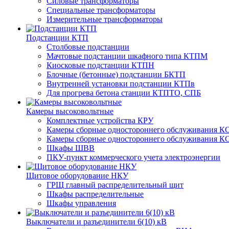
Силовые трансформаторы
Специальные трансформаторы
Измерительные трансформаторы
Подстанции КТП
Столбовые подстанции
Мачтовые подстанции шкафного типа КТПМ
Киосковые подстанции КТПН
Блочные (бетонные) подстанции БКТП
Внутренней установки подстанции КТПв
Для прогрева бетона станции КТПТО, СПБ
Камеры высоковольтные
Комплектные устройства КРУ
Камеры сборные одностороннего обслуживания КС
Камеры сборные одностороннего обслуживания КС
Шкафы ШВВ
ПКУ-пункт коммерческого учета электроэнергии
Щитовое оборудование НКУ
ГРЩ главный распределительный щит
Шкафы распределительные
Шкафы управления
Выключатели и разъединители 6(10) кВ