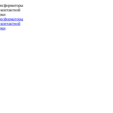
ансформаторы
 контактной
рки