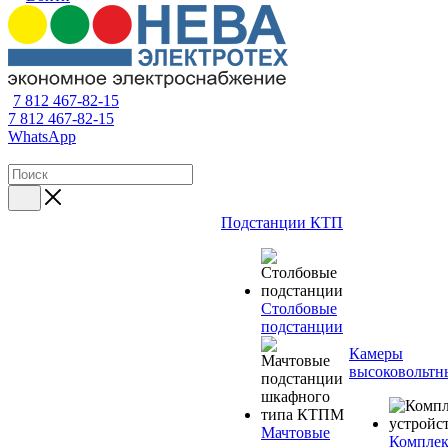
7 812 467-82-15
7 812 467-82-15
WhatsApp
Подстанции КТП
Столбовые
подстанции
Камеры
высоковольтн
Мачтовые
Компле