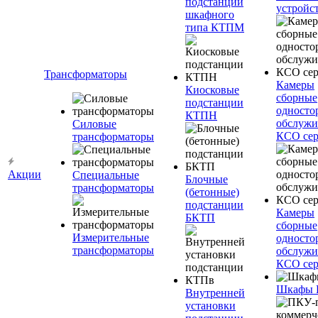
подстанции
устройс
шкафного
типа КТПМ
Трансформаторы
Камеры
Киосковые
сборные
подстанции
односто
КТПН
обслужи
Силовые
КСО сер
трансформаторы
Акции
Специальные
Блочные
трансформаторы
(бетонные)
подстанции
Камеры
БКТП
сборные
Измерительные
односто
трансформаторы
обслужи
КСО сер
Шкафы
Внутренней
установки