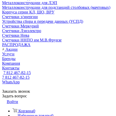
Металлоконструкции для ЛЭП
Металлоконструкции для подстанций столбовых (мачтовых)
Корпуса серии КЛ, ЩО, ВРУ
Счетчики э/энергии
Устройства сбора и передачи данных (УСПД)
Счетчики Меркурий
Счетчики Лэнэлектро
Счетчики Нева
Счетчики ННПО им М.В.Фрунзе
РАСПРОДАЖА
Акции
Услуги
Бренды
Компания
Контакты
7 812 467-82-15
7 812 467-82-15
WhatsApp
Заказать звонок
Задать вопрос
Войти
Корзина
0
Избранные товары
0