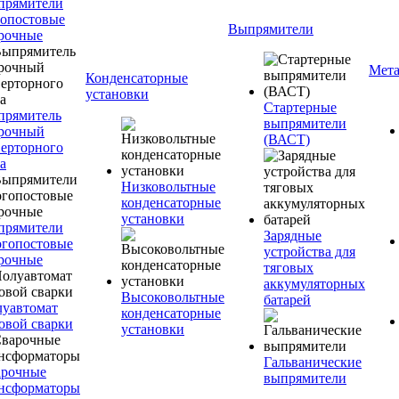
прямители
опостовые
Выпрямители
рочные
Мета
Конденсаторные
установки
Стартерные
прямитель
выпрямители
рочный
(ВАСТ)
ерторного
а
Низковольтные
конденсаторные
установки
прямители
Зарядные
гопостовые
устройства для
рочные
тяговых
аккумуляторных
Высоковольтные
батарей
уавтомат
конденсаторные
овой сварки
установки
Гальванические
арочные
выпрямители
нсформаторы