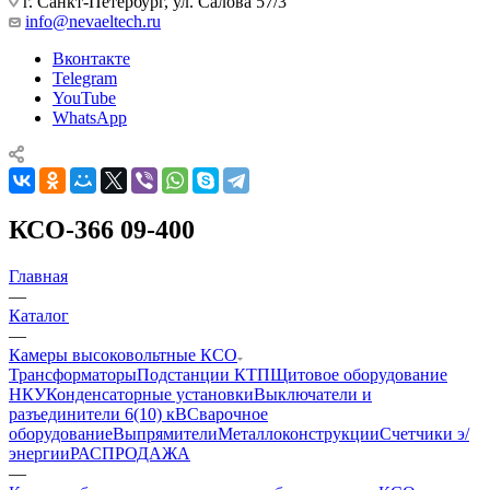
г. Санкт-Петербург, ул. Салова 57/3
info@nevaeltech.ru
Вконтакте
Telegram
YouTube
WhatsApp
КСО-366 09-400
Главная
—
Каталог
—
Камеры высоковольтные КСО
Трансформаторы
Подстанции КТП
Щитовое оборудование
НКУ
Конденсаторные установки
Выключатели и
разъединители 6(10) кВ
Сварочное
оборудование
Выпрямители
Металлоконструкции
Счетчики э/
энергии
РАСПРОДАЖА
—