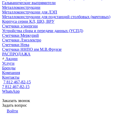
Гальванические выпрямители
Металлоконструкции
Металлоконструкции для ЛЭП
Металлоконструкции для подстанций столбовых (мачтовых)
Корпуса серии КЛ, ЩО, ВРУ
Счетчики э/энергии
Устройства сбора и передачи данных (УСПД)
Счетчики Меркурий
Счетчики Лэнэлектро
Счетчики Нева
Счетчики ННПО им М.В.Фрунзе
РАСПРОДАЖА
Акции
Услуги
Бренды
Компания
Контакты
7 812 467-82-15
7 812 467-82-15
WhatsApp
Заказать звонок
Задать вопрос
Войти