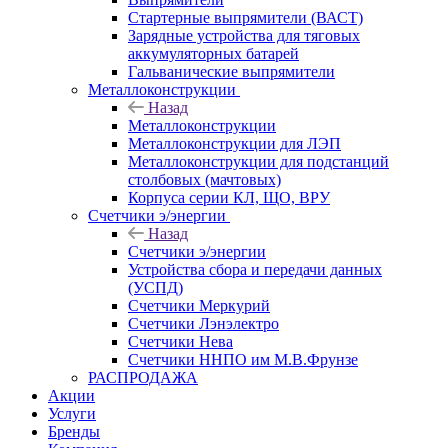
Стартерные выпрямители (ВАСТ)
Зарядные устройства для тяговых
аккумуляторных батарей
Гальванические выпрямители
Металлоконструкции
Назад
Металлоконструкции
Металлоконструкции для ЛЭП
Металлоконструкции для подстанций
столбовых (мачтовых)
Корпуса серии КЛ, ЩО, ВРУ
Счетчики э/энергии
Назад
Счетчики э/энергии
Устройства сбора и передачи данных
(УСПД)
Счетчики Меркурий
Счетчики Лэнэлектро
Счетчики Нева
Счетчики ННПО им М.В.Фрунзе
РАСПРОДАЖА
Акции
Услуги
Бренды