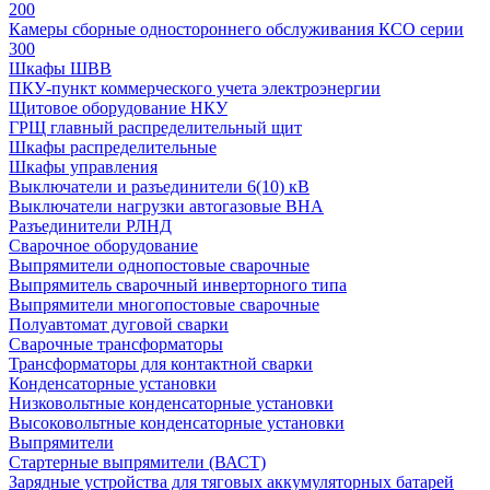
200
Камеры сборные одностороннего обслуживания КСО серии
300
Шкафы ШВВ
ПКУ-пункт коммерческого учета электроэнергии
Щитовое оборудование НКУ
ГРЩ главный распределительный щит
Шкафы распределительные
Шкафы управления
Выключатели и разъединители 6(10) кВ
Выключатели нагрузки автогазовые ВНА
Разъединители РЛНД
Сварочное оборудование
Выпрямители однопостовые сварочные
Выпрямитель сварочный инверторного типа
Выпрямители многопостовые сварочные
Полуавтомат дуговой сварки
Сварочные трансформаторы
Трансформаторы для контактной сварки
Конденсаторные установки
Низковольтные конденсаторные установки
Высоковольтные конденсаторные установки
Выпрямители
Стартерные выпрямители (ВАСТ)
Зарядные устройства для тяговых аккумуляторных батарей