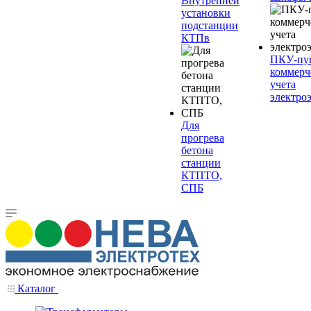
Внутренней
установки
подстанции
КТПв
ПКУ-пу
коммерч
учета
электро
Для
прогрева
бетона
станции
КТПТО,
СПБ
Каталог