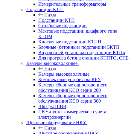
Измерительные трансформаторы
Подстанции КТП
Назад
Подстанции КТП
Столбовые подстанции
Мачтовые подстанции шкафного типа
КТПМ
Киосковые подстанции КТПН
Блочные (бетонные) подстанции БКТП
Внутренней установки подстанции КТПв
Для прогрева бетона станции КТПТО, СПБ
Камеры высоковольтные
Назад
Камеры высоковольтные
Комплектные устройства КРУ
Камеры сборные одностороннего
обслуживания КСО серии 200
Камеры сборные одностороннего
обслуживания КСО серии 300
Шкафы ШВВ
ПКУ-пункт коммерческого учета
электроэнергии
Щитовое оборудование НКУ
Назад
Щитовое оборудование НКУ