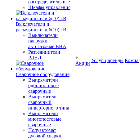
распределительные
Шкафы управления
Выключатели и
разъединители 6(10) кВ
Выключатели
нагрузки
автогазовые ВНА
Разъединители
РЛНД
Услуги
Бренды
Компа
Акции
Сварочное оборудование
Выпрямители
однопостовые
сварочные
Выпрямитель
сварочный
инверторного типа
Выпрямители
многопостовые
сварочные
Полуавтомат
дуговой сварки