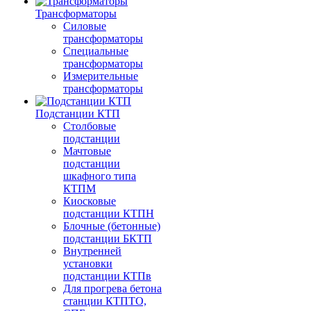
Трансформаторы
Силовые
трансформаторы
Специальные
трансформаторы
Измерительные
трансформаторы
Подстанции КТП
Столбовые
подстанции
Мачтовые
подстанции
шкафного типа
КТПМ
Киосковые
подстанции КТПН
Блочные (бетонные)
подстанции БКТП
Внутренней
установки
подстанции КТПв
Для прогрева бетона
станции КТПТО,