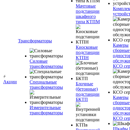
Мачтовые
Компле
подстанции
устройс
шкафного
типа КТПМ
Трансформаторы
Камеры
Киосковые
сборные
подстанции
односто
КТПН
обслужи
Силовые
КСО сер
трансформаторы
Акции
Специальные
Блочные
трансформаторы
(бетонные)
подстанции
Камеры
БКТП
сборные
Измерительные
односто
трансформаторы
обслужи
КСО сер
Шкафы