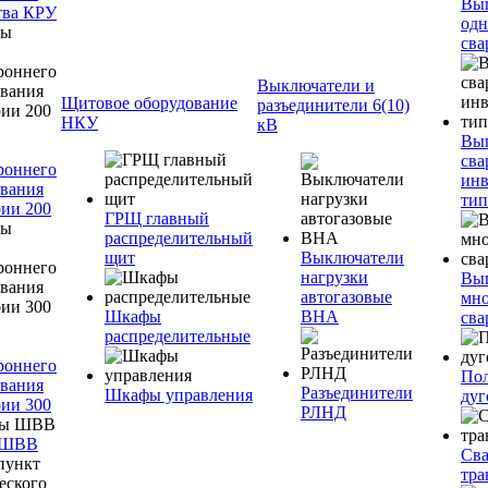
Вы
тва КРУ
одн
сва
Выключатели и
Щитовое оборудование
разъединители 6(10)
НКУ
кВ
Вы
сва
роннего
инв
вания
тип
ии 200
ГРЩ главный
распределительный
щит
Выключатели
нагрузки
Вы
автогазовые
мно
Шкафы
ВНА
сва
распределительные
роннего
Пол
вания
Разъединители
Шкафы управления
дуг
ии 300
РЛНД
 ШВВ
Св
тра