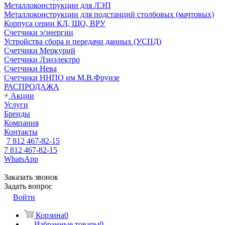
Металлоконструкции для ЛЭП
Металлоконструкции для подстанций столбовых (мачтовых)
Корпуса серии КЛ, ЩО, ВРУ
Счетчики э/энергии
Устройства сбора и передачи данных (УСПД)
Счетчики Меркурий
Счетчики Лэнэлектро
Счетчики Нева
Счетчики ННПО им М.В.Фрунзе
РАСПРОДАЖА
Акции
Услуги
Бренды
Компания
Контакты
7 812 467-82-15
7 812 467-82-15
WhatsApp
Заказать звонок
Задать вопрос
Войти
Корзина
0
Избранные товары
0