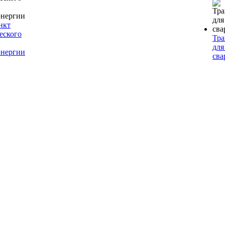
нкт
еского
Тр
для
энергии
сва