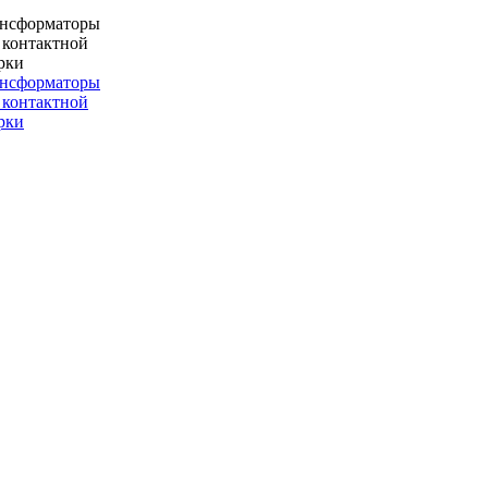
ансформаторы
 контактной
рки