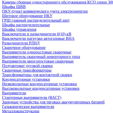
Камеры сборные одностороннего обслуживания КСО серии 30
Шкафы ШВВ
ПКУ-пункт коммерческого учета электроэнергии
Щитовое оборудование НКУ
ГРЩ главный распределительный щит
Шкафы распределительные
Шкафы управления
Выключатели и разъединители 6(10) кВ
Выключатели нагрузки автогазовые ВНА
Разъединители РЛНД
Сварочное оборудование
Выпрямители однопостовые сварочные
Выпрямитель сварочный инверторного типа
Выпрямители многопостовые сварочные
Полуавтомат дуговой сварки
Сварочные трансформаторы
Трансформаторы для контактной сварки
Конденсаторные установки
Низковольтные конденсаторные установки
Высоковольтные конденсаторные установки
Выпрямители
Стартерные выпрямители (ВАСТ)
Зарядные устройства для тяговых аккумуляторных батарей
Гальванические выпрямители
Металлоконструкции