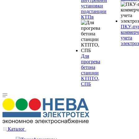
Внутренней
установки
подстанции
КТПв
ПКУ-пу
коммерч
учета
электро
Для
прогрева
бетона
станции
КТПТО,
СПБ
Каталог