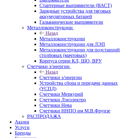
Стартерные выпрямители (ВАСТ)
Зарядные устройства для тяговых
аккумуляторных батарей
Гальванические выпрямители
Металлоконструкции
Назад
Металлоконструкции
Металлоконструкции для ЛЭП
Металлоконструкции для подстанций
столбовых (мачтовых)
Корпуса серии КЛ, ЩО, ВРУ
Счетчики э/энергии
Назад
Счетчики э/энергии
Устройства сбора и передачи данных
(УСПД)
Счетчики Меркурий
Счетчики Лэнэлектро
Счетчики Нева
Счетчики ННПО им М.В.Фрунзе
РАСПРОДАЖА
Акции
Услуги
Бренды