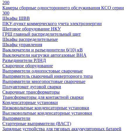
200
Камеры сборные одностороннего обслуживания КСО серии
300
Шкафы ШВВ
ПКУ-пункт коммерческого учета электроэнергии
Щитовое оборудование НКУ
ГРЩ главный распределительный щит
Шкафы распределительные
Шкафы управления
Выключатели и разъединители 6(10) кВ
Выключатели нагрузки автогазовые ВНА
Разъединители РЛНД
Сварочное оборудование
Выпрямители однопостовые сварочные
Выпрямитель сварочный инверторного типа
Выпрямители многопостовые сварочные
Полуавтомат дуговой сварки
Сварочные трансформаторы
Трансформаторы для контактной сварки
Конденсаторные установки
Низковольтные конденсаторные установки
Высоковольтные конденсаторные установки
Выпрямители
Стартерные выпрямители (ВАСТ)
Зарядные устройства для тяговых аккумуляторных батарей