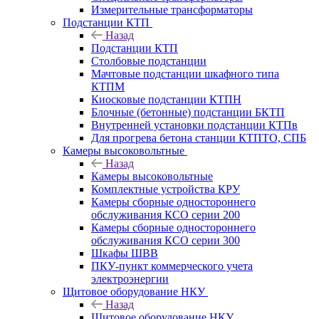
Измерительные трансформаторы
Подстанции КТП
Назад
Подстанции КТП
Столбовые подстанции
Мачтовые подстанции шкафного типа
КТПМ
Киосковые подстанции КТПН
Блочные (бетонные) подстанции БКТП
Внутренней установки подстанции КТПв
Для прогрева бетона станции КТПТО, СПБ
Камеры высоковольтные
Назад
Камеры высоковольтные
Комплектные устройства КРУ
Камеры сборные одностороннего
обслуживания КСО серии 200
Камеры сборные одностороннего
обслуживания КСО серии 300
Шкафы ШВВ
ПКУ-пункт коммерческого учета
электроэнергии
Щитовое оборудование НКУ
Назад
Щитовое оборудование НКУ