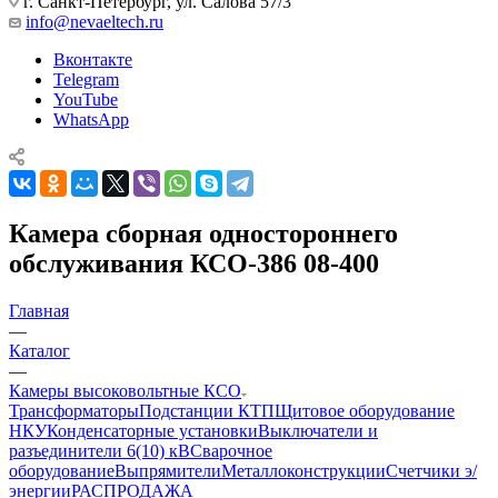
г. Санкт-Петербург, ул. Салова 57/3
info@nevaeltech.ru
Вконтакте
Telegram
YouTube
WhatsApp
Камера сборная одностороннего
обслуживания КСО-386 08-400
Главная
—
Каталог
—
Камеры высоковольтные КСО
Трансформаторы
Подстанции КТП
Щитовое оборудование
НКУ
Конденсаторные установки
Выключатели и
разъединители 6(10) кВ
Сварочное
оборудование
Выпрямители
Металлоконструкции
Счетчики э/
энергии
РАСПРОДАЖА