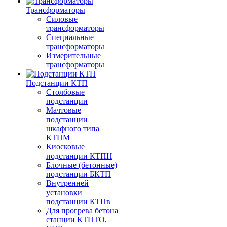
Трансформаторы
Силовые
трансформаторы
Специальные
трансформаторы
Измерительные
трансформаторы
Подстанции КТП
Столбовые
подстанции
Мачтовые
подстанции
шкафного типа
КТПМ
Киосковые
подстанции КТПН
Блочные (бетонные)
подстанции БКТП
Внутренней
установки
подстанции КТПв
Для прогрева бетона
станции КТПТО,