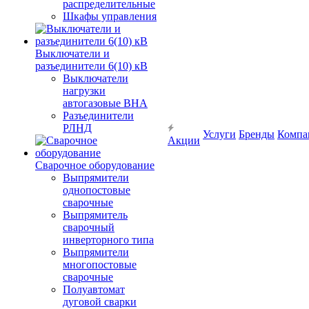
распределительные
Шкафы управления
Выключатели и
разъединители 6(10) кВ
Выключатели
нагрузки
автогазовые ВНА
Разъединители
РЛНД
Услуги
Бренды
Компа
Акции
Сварочное оборудование
Выпрямители
однопостовые
сварочные
Выпрямитель
сварочный
инверторного типа
Выпрямители
многопостовые
сварочные
Полуавтомат
дуговой сварки