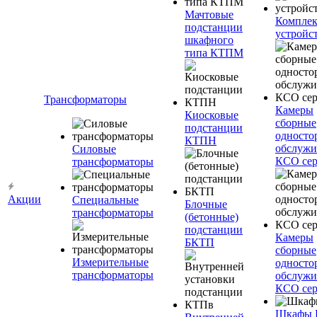
Мачтовые
Компле
подстанции
устройс
шкафного
типа КТПМ
Трансформаторы
Камеры
Киосковые
сборные
подстанции
односто
КТПН
обслужи
Силовые
КСО сер
трансформаторы
Акции
Специальные
Блочные
трансформаторы
(бетонные)
подстанции
Камеры
БКТП
сборные
Измерительные
односто
трансформаторы
обслужи
КСО сер
Шкафы