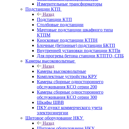
Измерительные трансформаторы
Подстанции КТП
Назад
Подстанции КТП
Столбовые подстанции
Мачтовые подстанции шкафного типа
КТПМ
Киосковые подстанции КТПН
Блочные (бетонные) подстанции БКТП
Внутренней установки подстанции КТПв
Для прогрева бетона станции КТПТО, СПБ
Камеры высоковольтные
Назад
Камеры высоковольтные
Комплектные устройства КРУ
Камеры сборные одностороннего
обслуживания КСО серии 200
Камеры сборные одностороннего
обслуживания КСО серии 300
Шкафы ШВВ
ПКУ-пункт коммерческого учета
электроэнергии
Щитовое оборудование НКУ
Назад
Щитовое оборудование НКУ