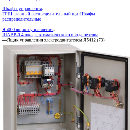
—
Шкафы управления
ГРЩ главный распределительный щит
Шкафы
распределительные
—
Я5000 ящики управления
ШАВР-0,4 шкаф автоматического ввода резерва
—
Ящик управления электродвигателем Я5412 (73)