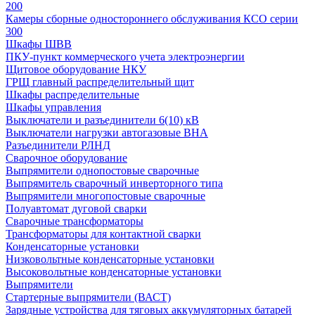
200
Камеры сборные одностороннего обслуживания КСО серии
300
Шкафы ШВВ
ПКУ-пункт коммерческого учета электроэнергии
Щитовое оборудование НКУ
ГРЩ главный распределительный щит
Шкафы распределительные
Шкафы управления
Выключатели и разъединители 6(10) кВ
Выключатели нагрузки автогазовые ВНА
Разъединители РЛНД
Сварочное оборудование
Выпрямители однопостовые сварочные
Выпрямитель сварочный инверторного типа
Выпрямители многопостовые сварочные
Полуавтомат дуговой сварки
Сварочные трансформаторы
Трансформаторы для контактной сварки
Конденсаторные установки
Низковольтные конденсаторные установки
Высоковольтные конденсаторные установки
Выпрямители
Стартерные выпрямители (ВАСТ)
Зарядные устройства для тяговых аккумуляторных батарей