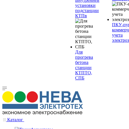
Внутренней
установки
подстанции
КТПв
ПКУ-пу
коммерч
учета
электро
Для
прогрева
бетона
станции
КТПТО,
СПБ
Каталог