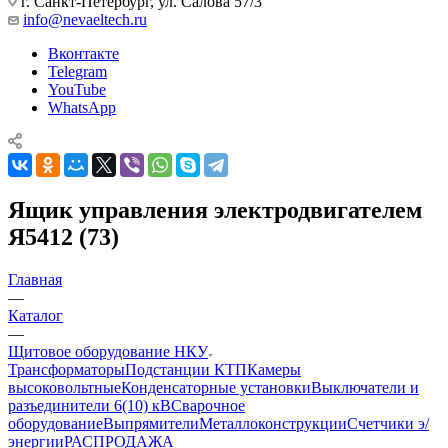
г. Санкт-Петербург, ул. Салова 57/3
info@nevaeltech.ru
Вконтакте
Telegram
YouTube
WhatsApp
Ящик управления электродвигателем
Я5412 (73)
Главная
—
Каталог
—
Щитовое оборудование НКУ
Трансформаторы
Подстанции КТП
Камеры
высоковольтные
Конденсаторные установки
Выключатели и
разъединители 6(10) кВ
Сварочное
оборудование
Выпрямители
Металлоконструкции
Счетчики э/
энергии
РАСПРОДАЖА