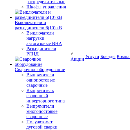
распределительные
Шкафы управления
Выключатели и
разъединители 6(10) кВ
Выключатели
нагрузки
автогазовые ВНА
Разъединители
РЛНД
Услуги
Бренды
Компа
Акции
Сварочное оборудование
Выпрямители
однопостовые
сварочные
Выпрямитель
сварочный
инверторного типа
Выпрямители
многопостовые
сварочные
Полуавтомат
дуговой сварки