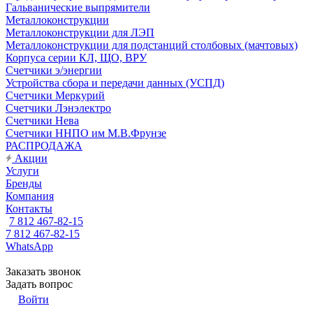
Гальванические выпрямители
Металлоконструкции
Металлоконструкции для ЛЭП
Металлоконструкции для подстанций столбовых (мачтовых)
Корпуса серии КЛ, ЩО, ВРУ
Счетчики э/энергии
Устройства сбора и передачи данных (УСПД)
Счетчики Меркурий
Счетчики Лэнэлектро
Счетчики Нева
Счетчики ННПО им М.В.Фрунзе
РАСПРОДАЖА
Акции
Услуги
Бренды
Компания
Контакты
7 812 467-82-15
7 812 467-82-15
WhatsApp
Заказать звонок
Задать вопрос
Войти