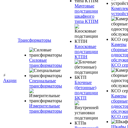
Мачтовые
Компле
подстанции
устройс
шкафного
типа КТПМ
Трансформаторы
Камеры
Киосковые
сборные
подстанции
односто
КТПН
обслужи
Силовые
КСО сер
трансформаторы
Акции
Специальные
Блочные
трансформаторы
(бетонные)
подстанции
Камеры
БКТП
сборные
Измерительные
односто
трансформаторы
обслужи
КСО сер
Шкафы