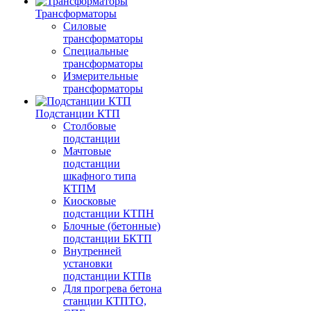
Трансформаторы
Силовые
трансформаторы
Специальные
трансформаторы
Измерительные
трансформаторы
Подстанции КТП
Столбовые
подстанции
Мачтовые
подстанции
шкафного типа
КТПМ
Киосковые
подстанции КТПН
Блочные (бетонные)
подстанции БКТП
Внутренней
установки
подстанции КТПв
Для прогрева бетона
станции КТПТО,