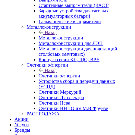
Стартерные выпрямители (ВАСТ)
Зарядные устройства для тяговых
аккумуляторных батарей
Гальванические выпрямители
Металлоконструкции
Назад
Металлоконструкции
Металлоконструкции для ЛЭП
Металлоконструкции для подстанций
столбовых (мачтовых)
Корпуса серии КЛ, ЩО, ВРУ
Счетчики э/энергии
Назад
Счетчики э/энергии
Устройства сбора и передачи данных
(УСПД)
Счетчики Меркурий
Счетчики Лэнэлектро
Счетчики Нева
Счетчики ННПО им М.В.Фрунзе
РАСПРОДАЖА
Акции
Услуги
Бренды