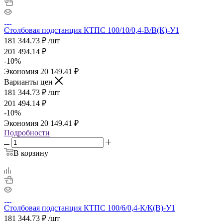
Столбовая подстанция КТПС 100/10/0,4-В/В(К)-У1
181 344.73
₽
/шт
201 494.14
₽
-
10
%
Экономия
20 149.41
₽
Варианты цен
181 344.73
₽
/шт
201 494.14
₽
-
10
%
Экономия
20 149.41
₽
Подробности
В корзину
Столбовая подстанция КТПС 100/6/0,4-К/К(В)-У1
181 344.73
₽
/шт