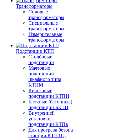
Трансформаторы
Силовые
трансформаторы
Специальные
трансформаторы
Измерительные
трансформаторы
Подстанции КТП
Столбовые
подстанции
Мачтовые
подстанции
шкафного типа
КТПМ
Киосковые
подстанции КТПН
Блочные (бетонные)
подстанции БКТП
Внутренней
установки
подстанции КТПв
Для прогрева бетона
станции КТПТО,