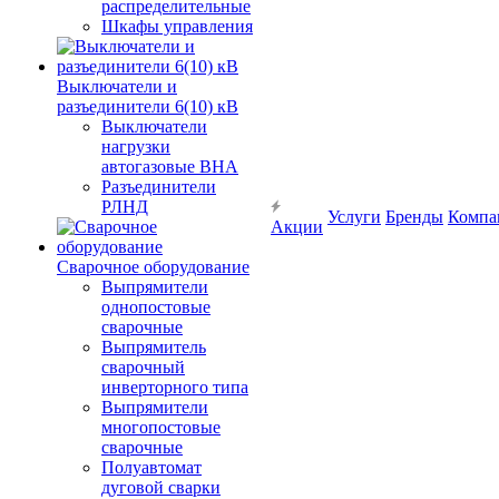
распределительные
Шкафы управления
Выключатели и
разъединители 6(10) кВ
Выключатели
нагрузки
автогазовые ВНА
Разъединители
РЛНД
Услуги
Бренды
Компа
Акции
Сварочное оборудование
Выпрямители
однопостовые
сварочные
Выпрямитель
сварочный
инверторного типа
Выпрямители
многопостовые
сварочные
Полуавтомат
дуговой сварки