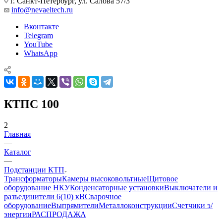
г. Санкт-Петербург, ул. Салова 57/3
info@nevaeltech.ru
Вконтакте
Telegram
YouTube
WhatsApp
КТПС 100
2
Главная
—
Каталог
—
Подстанции КТП
Трансформаторы
Камеры высоковольтные
Щитовое
оборудование НКУ
Конденсаторные установки
Выключатели и
разъединители 6(10) кВ
Сварочное
оборудование
Выпрямители
Металлоконструкции
Счетчики э/
энергии
РАСПРОДАЖА