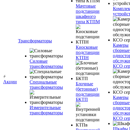
Мачтовые
Компле
подстанции
устройс
шкафного
типа КТПМ
Трансформаторы
Камеры
Киосковые
сборные
подстанции
односто
КТПН
обслужи
Силовые
КСО сер
трансформаторы
Акции
Специальные
Блочные
трансформаторы
(бетонные)
подстанции
Камеры
БКТП
сборные
Измерительные
односто
трансформаторы
обслужи
КСО сер
Шкафы