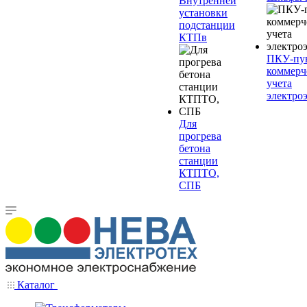
Внутренней
установки
подстанции
КТПв
ПКУ-пу
коммерч
учета
электро
Для
прогрева
бетона
станции
КТПТО,
СПБ
Каталог