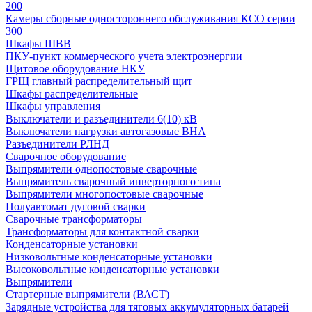
200
Камеры сборные одностороннего обслуживания КСО серии
300
Шкафы ШВВ
ПКУ-пункт коммерческого учета электроэнергии
Щитовое оборудование НКУ
ГРЩ главный распределительный щит
Шкафы распределительные
Шкафы управления
Выключатели и разъединители 6(10) кВ
Выключатели нагрузки автогазовые ВНА
Разъединители РЛНД
Сварочное оборудование
Выпрямители однопостовые сварочные
Выпрямитель сварочный инверторного типа
Выпрямители многопостовые сварочные
Полуавтомат дуговой сварки
Сварочные трансформаторы
Трансформаторы для контактной сварки
Конденсаторные установки
Низковольтные конденсаторные установки
Высоковольтные конденсаторные установки
Выпрямители
Стартерные выпрямители (ВАСТ)
Зарядные устройства для тяговых аккумуляторных батарей