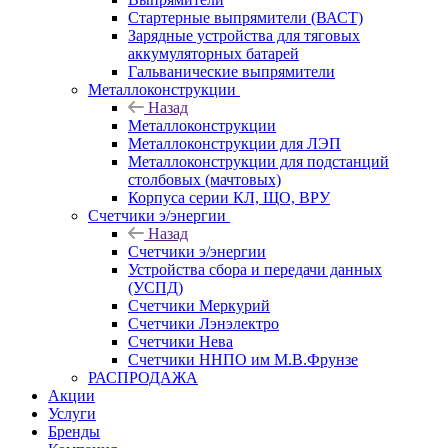
Стартерные выпрямители (ВАСТ)
Зарядные устройства для тяговых
аккумуляторных батарей
Гальванические выпрямители
Металлоконструкции
Назад
Металлоконструкции
Металлоконструкции для ЛЭП
Металлоконструкции для подстанций
столбовых (мачтовых)
Корпуса серии КЛ, ЩО, ВРУ
Счетчики э/энергии
Назад
Счетчики э/энергии
Устройства сбора и передачи данных
(УСПД)
Счетчики Меркурий
Счетчики Лэнэлектро
Счетчики Нева
Счетчики ННПО им М.В.Фрунзе
РАСПРОДАЖА
Акции
Услуги
Бренды