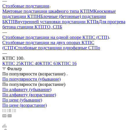
—
Столбовые подстанции
Мачтовые подстанции шкафного типа КТПМ
Киосковые
подстанции КТПН
Блочные (бетонные) подстанции
БКТП
Внутренней установки подстанции КТПв
Для прогрева
бетона станции КТПТО, СПБ
—
Столбовые подстанции на одной опоре КТПС (СТП)
Столбовые подстанции на двух опорах КТПС
(СТП)
Столбовые подстанции однофазные СТПо
—
КТПС 100
КТПС 25
КТПС 40
КТПС 63
КТПС 16
Фильтр
По популярности (возрастание)
По популярности (убывание)
По популярности (возрастание)
По алфавиту (убывание)
По алфавиту (возрастание)
По цене (убывание)
По цене (возрастание)