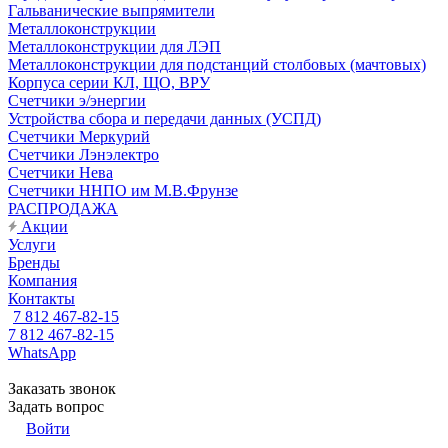
Гальванические выпрямители
Металлоконструкции
Металлоконструкции для ЛЭП
Металлоконструкции для подстанций столбовых (мачтовых)
Корпуса серии КЛ, ЩО, ВРУ
Счетчики э/энергии
Устройства сбора и передачи данных (УСПД)
Счетчики Меркурий
Счетчики Лэнэлектро
Счетчики Нева
Счетчики ННПО им М.В.Фрунзе
РАСПРОДАЖА
Акции
Услуги
Бренды
Компания
Контакты
7 812 467-82-15
7 812 467-82-15
WhatsApp
Заказать звонок
Задать вопрос
Войти