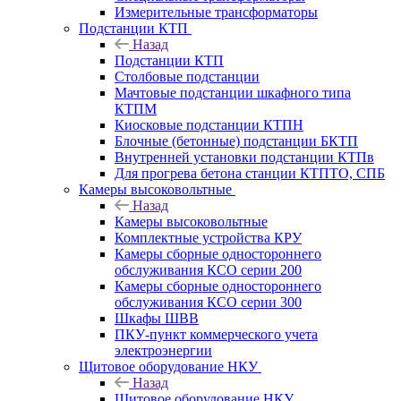
Измерительные трансформаторы
Подстанции КТП
Назад
Подстанции КТП
Столбовые подстанции
Мачтовые подстанции шкафного типа
КТПМ
Киосковые подстанции КТПН
Блочные (бетонные) подстанции БКТП
Внутренней установки подстанции КТПв
Для прогрева бетона станции КТПТО, СПБ
Камеры высоковольтные
Назад
Камеры высоковольтные
Комплектные устройства КРУ
Камеры сборные одностороннего
обслуживания КСО серии 200
Камеры сборные одностороннего
обслуживания КСО серии 300
Шкафы ШВВ
ПКУ-пункт коммерческого учета
электроэнергии
Щитовое оборудование НКУ
Назад
Щитовое оборудование НКУ