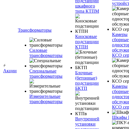
подстанции
устройс
шкафного
типа КТПМ
Трансформаторы
Камеры
Киосковые
сборные
подстанции
односто
КТПН
обслужи
Силовые
КСО сер
трансформаторы
Акции
Специальные
Блочные
трансформаторы
(бетонные)
подстанции
Камеры
БКТП
сборные
Измерительные
односто
трансформаторы
обслужи
КСО сер
Шкафы
Внутренней
установки