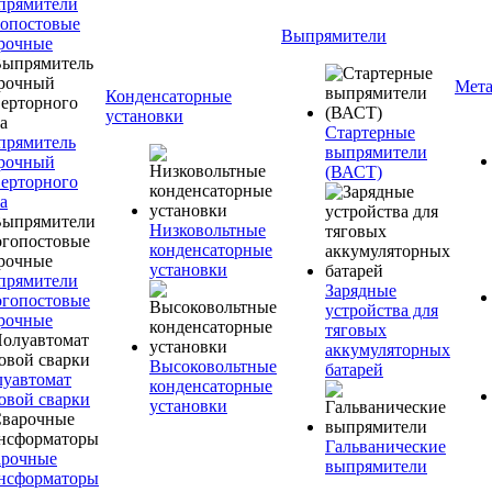
прямители
опостовые
Выпрямители
рочные
Мета
Конденсаторные
установки
Стартерные
прямитель
выпрямители
рочный
(ВАСТ)
ерторного
а
Низковольтные
конденсаторные
установки
прямители
Зарядные
гопостовые
устройства для
рочные
тяговых
аккумуляторных
Высоковольтные
батарей
уавтомат
конденсаторные
овой сварки
установки
Гальванические
арочные
выпрямители
нсформаторы