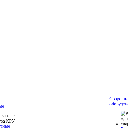
Сварочн
оборудов
ые
ктные