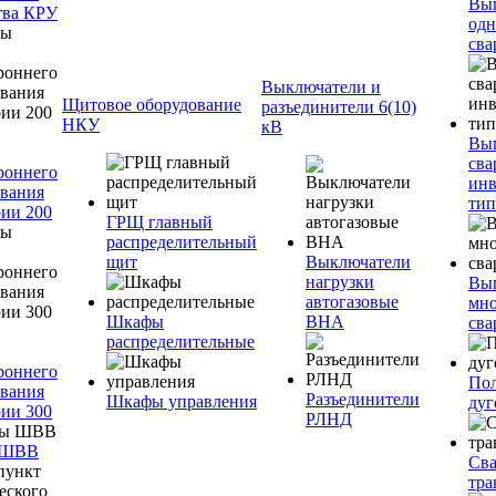
Вы
тва КРУ
одн
сва
Выключатели и
Щитовое оборудование
разъединители 6(10)
НКУ
кВ
Вы
сва
роннего
инв
вания
тип
ии 200
ГРЩ главный
распределительный
щит
Выключатели
нагрузки
Вы
автогазовые
мно
Шкафы
ВНА
сва
распределительные
роннего
Пол
вания
Разъединители
Шкафы управления
дуг
ии 300
РЛНД
 ШВВ
Св
тра