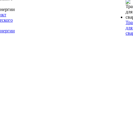
нкт
еского
Тр
для
энергии
сва