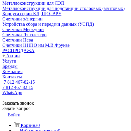
Металлоконструкции для ЛЭП
Металлоконструкции для подстанций столбовых (мачтовых)
Корпуса серии КЛ, ЩО, ВРУ
Счетчики э/энергии
Устройства сбора и передачи данных (УСПД)
Счетчики Меркурий
Счетчики Лэнэлектро
Счетчики Нева
Счетчики ННПО им М.В.Фрунзе
РАСПРОДАЖА
Акции
Услуги
Бренды
Компания
Контакты
7 812 467-82-15
7 812 467-82-15
WhatsApp
Заказать звонок
Задать вопрос
Войти
Корзина
0
Избранные товары
0