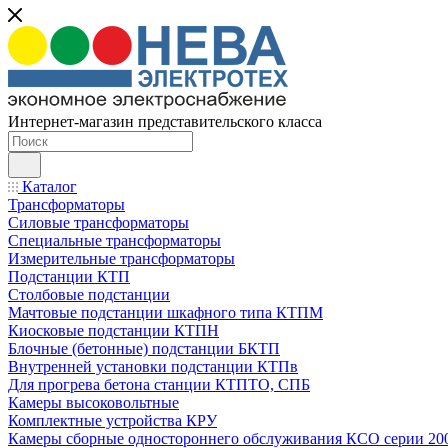
Интернет-магазин представительского класса
Каталог
Трансформаторы
Силовые трансформаторы
Специальные трансформаторы
Измерительные трансформаторы
Подстанции КТП
Столбовые подстанции
Мачтовые подстанции шкафного типа КТПМ
Киосковые подстанции КТПН
Блочные (бетонные) подстанции БКТП
Внутренней установки подстанции КТПв
Для прогрева бетона станции КТПТО, СПБ
Камеры высоковольтные
Комплектные устройства КРУ
Камеры сборные одностороннего обслуживания КСО серии 20