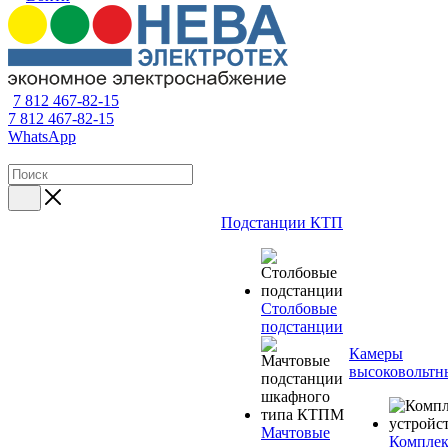
7 812 467-82-15
7 812 467-82-15
WhatsApp
Подстанции КТП
Столбовые
подстанции
Камеры
высоковольтн
Мачтовые
Компле