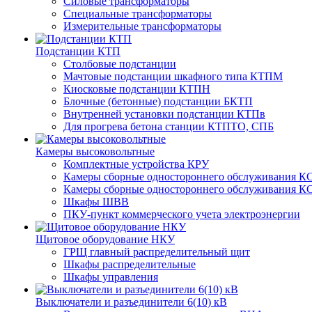
Силовые трансформаторы
Специальные трансформаторы
Измерительные трансформаторы
Подстанции КТП
Столбовые подстанции
Мачтовые подстанции шкафного типа КТПМ
Киосковые подстанции КТПН
Блочные (бетонные) подстанции БКТП
Внутренней установки подстанции КТПв
Для прогрева бетона станции КТПТО, СПБ
Камеры высоковольтные
Комплектные устройства КРУ
Камеры сборные одностороннего обслуживания КС
Камеры сборные одностороннего обслуживания КС
Шкафы ШВВ
ПКУ-пункт коммерческого учета электроэнергии
Щитовое оборудование НКУ
ГРЩ главный распределительный щит
Шкафы распределительные
Шкафы управления
Выключатели и разъединители 6(10) кВ