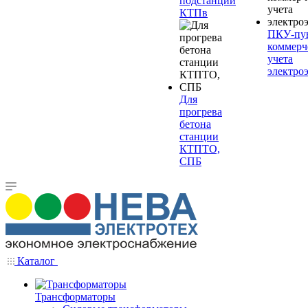
подстанции
КТПв
ПКУ-пу
коммерч
учета
электро
Для
прогрева
бетона
станции
КТПТО,
СПБ
Каталог
Трансформаторы