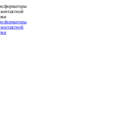
ансформаторы
 контактной
рки