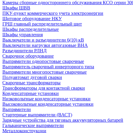
Камеры сборные одностороннего обслуживания КСО серии 30
Шкафы ШВВ
ПКУ-пункт коммерческого учета электроэнергии
Щитовое оборудование НКУ
ГРЩ главный распределительный щит
Шкафы распределительные
Шкафы управления
Выключатели и разъединители 6(10) кВ
Выключатели нагрузки автогазовые ВНА
Разъединители РЛНД
Сварочное оборудование
Выпрямители однопостовые сварочные
Выпрямитель сварочный инверторного типа
Выпрямители многопостовые сварочные
Полуавтомат дуговой сварки
Сварочные трансформаторы
Трансформаторы для контактной сварки
Конденсаторные установки
Низковольтные конденсаторные установки
Высоковольтные конденсаторные установки
Выпрямители
Стартерные выпрямители (ВАСТ)
Зарядные устройства для тяговых аккумуляторных батарей
Гальванические выпрямители
Металлоконструкции